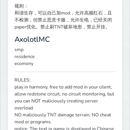
规则：

和谐生存，可以自己加mod，允许高频红石，且
不检测，但禁止恶意卡服，允许生电，已经关闭
paper优化。禁止刷TNT破坏地形，禁止开挂。
AxolotlMC
smp

residence

ecomony
RULES:

play in harmony, free to add mod in your cilent, 
allow redstone circuit, no circuit monitoring, but 
you can NOT maliciously creating server 
overload.

NO maliciously TNT damage terrain, NO cheat 
mod or programs. 

notice: The text in game is displayed in Chinese 