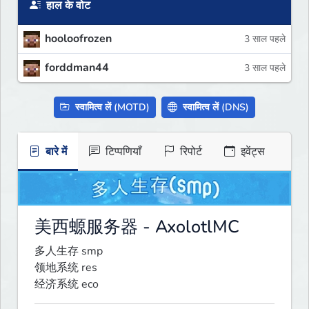
हाल के वोट
hooloofrozen
3 साल पहले
forddman44
3 साल पहले
स्वामित्व लें (MOTD)
स्वामित्व लें (DNS)
बारे में
टिप्पणियाँ
रिपोर्ट
इवेंट्स
美西螈服务器 - AxolotlMC
多人生存 smp

领地系统 res

经济系统 eco