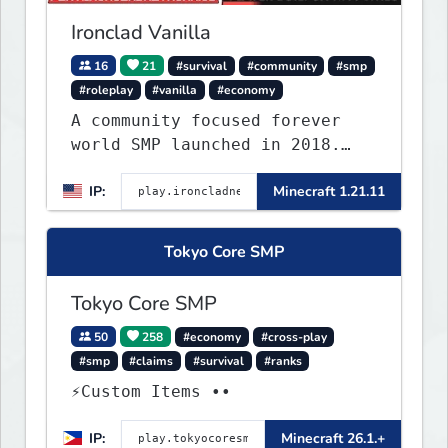
Ironclad Vanilla
16
21
#survival
#community
#smp
#roleplay
#vanilla
#economy
A community focused forever
world SMP launched in 2018.
Large community-built
IP:
Minecraft 1.21.11
functioning spawn cities with
no spawned in items or cheats.
Tokyo Core SMP
Tokyo Core SMP
50
258
#economy
#cross-play
#smp
#claims
#survival
#ranks
⚡Custom Items ••
IP:
Minecraft 26.1.+