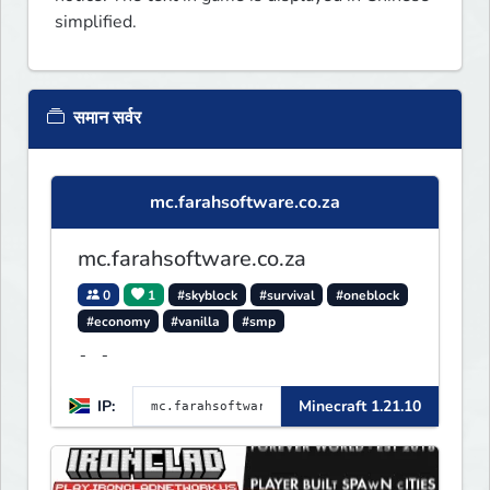
simplified.
समान सर्वर
mc.farahsoftware.co.za
mc.farahsoftware.co.za
0
1
#skyblock
#survival
#oneblock
#economy
#vanilla
#smp
- -
IP:
Minecraft 1.21.10