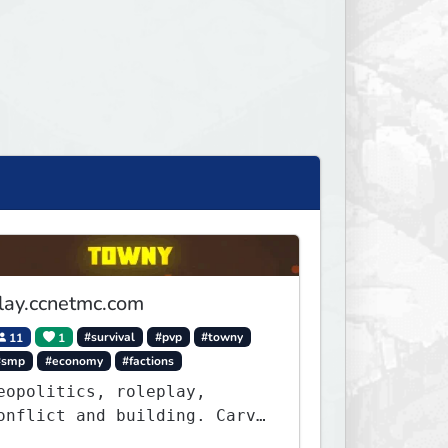
lay.ccnetmc.com
11
1
#survival
#pvp
#towny
#smp
#economy
#factions
eopolitics, roleplay,
onflict and building. Carve
ut your own story on a