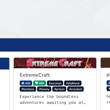
p
ExtremeCraft
436
888
#survival
#skyblock
#factions
#towny
#prison
#cracked
G
Experience the boundless
c
adventures awaiting you at
o
ExtremeCraft.net! Embark on