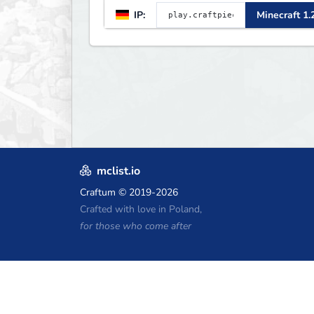
IP:
Minecraft 1.
mclist.io
Craftum
© 2019-2026
Crafted with love in Poland,
for those who come after
Minecraft होस्टिंग कूपन
Craftserve
IceHost.pl