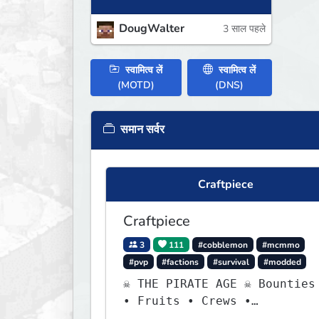
DougWalter
3 साल पहले
स्वामित्व लें
स्वामित्व लें
(MOTD)
(DNS)
समान सर्वर
Craftpiece
Craftpiece
3
111
#cobblemon
#mcmmo
#pvp
#factions
#survival
#modded
☠ THE PIRATE AGE ☠ Bounties
• Fruits • Crews •
Adventures