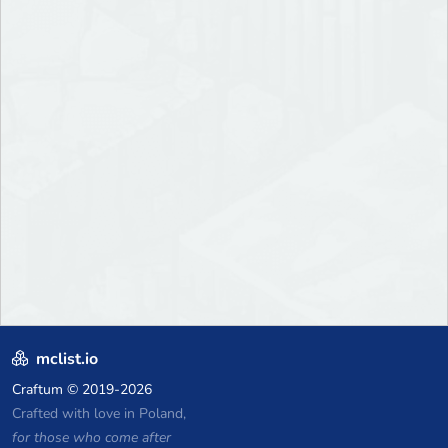
mclist.io
Craftum
© 2019-2026
Crafted with love in Poland,
for those who come after