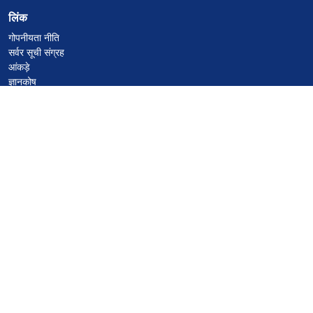
लिंक
गोपनीयता नीति
सर्वर सूची संग्रह
आंकड़े
ज्ञानकोष
फाइलें
VPS होस्टिंग कूपन
netcup
Hetzner
SkillHost.pl
Minecraft होस्टिंग कूपन
Craftserve
IceHost.pl
AI कूपन
z.ai
MiniMax