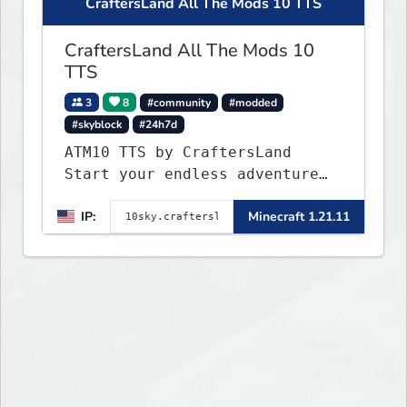
CraftersLand All The Mods 10 TTS
CraftersLand All The Mods 10
TTS
3
8
#community
#modded
#skyblock
#24h7d
ATM10 TTS by CraftersLand
Start your endless adventure
now! v2.0.2
IP:
Minecraft 1.21.11