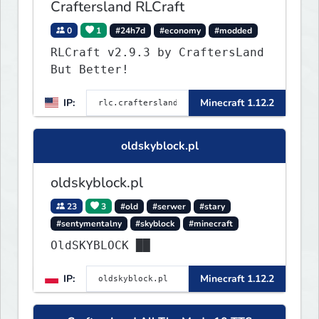
Craftersland RLCraft
0
1
#24h7d
#economy
#modded
RLCraft v2.9.3 by CraftersLand
But Better!
IP:
Minecraft 1.12.2
oldskyblock.pl
oldskyblock.pl
23
3
#old
#serwer
#stary
#sentymentalny
#skyblock
#minecraft
OldSKYBLOCK ██
IP:
Minecraft 1.12.2