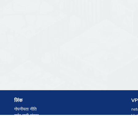
लिंक
VPS
गोपनीयता नीति
net
सर्वर सूची संग्रह
Het
आंकड़े
Ski
ज्ञानकोष
फाइलें