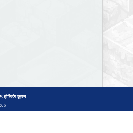
 होस्टिंग कूपन
cup
zner
llHost.pl