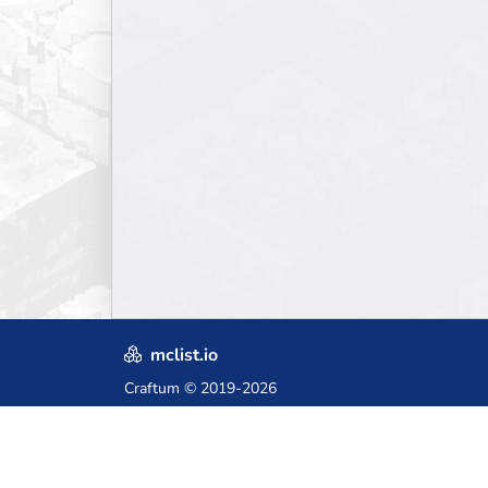
mclist.io
Craftum
© 2019-2026
Crafted with love in Poland,
for those who come after