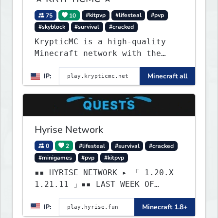
75
10
#kitpvp
#lifesteal
#pvp
#skyblock
#survival
#cracked
KrypticMC is a high-quality
Minecraft network with the
BEST gamemodes you'll ever
IP:
Minecraft all
play. Minigames, KitPvP,
Lifesteal, Prison, Practice,
Bedwars, Skywars, & much much
more!
Hyrise Network
0
2
#lifesteal
#survival
#cracked
#minigames
#pvp
#kitpvp
▪▪ HYRISE NETWORK ▸ 「 1.20.X -
1.21.11 」▪▪ LAST WEEK OF
LIFESTEAL! ┃ discord.gg/hyrise
IP:
Minecraft 1.8+