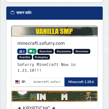
समान सर्वर
minecraft.sofurry.com
0
6
#survival
#economy
#mcmmo
#vanilla
#roleplay
SoFurry MineCraft Now in
1.21.10!!!
IP:
Minecraft 1.19.4
★ KRYPTICMC ★