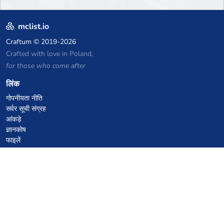
mclist.io
Craftum
© 2019-2026
Crafted with love in Poland,
for those who come after
लिंक
गोपनीयता नीति
सर्वर सूची संग्रह
आंकड़े
ज्ञानकोष
फाइलें
VPS होस्टिंग कूपन
netcup
Hetzner
SkillHost.pl
Minecraft होस्टिंग कूपन