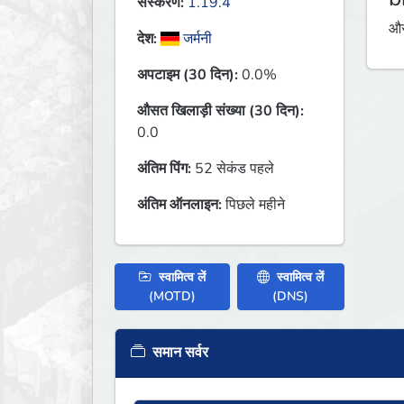
संस्करण:
1.19.4
औस
देश:
जर्मनी
अपटाइम (30 दिन):
0.0%
औसत खिलाड़ी संख्या (30 दिन):
0.0
अंतिम पिंग:
52 सेकंड पहले
अंतिम ऑनलाइन:
पिछले महीने
स्वामित्व लें
स्वामित्व लें
(MOTD)
(DNS)
समान सर्वर