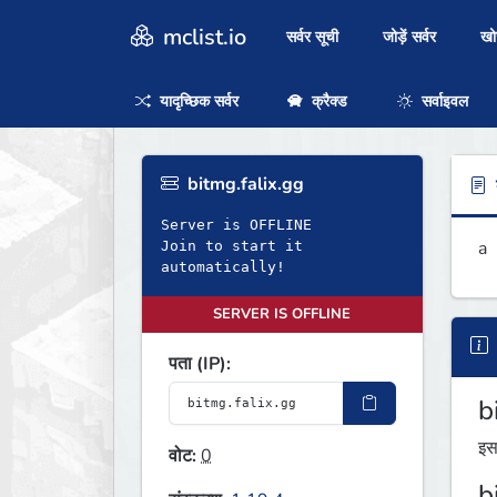
mclist.io
सर्वर सूची
जोड़ें सर्वर
ख
यादृच्छिक सर्वर
क्रैक्ड
सर्वाइवल
bitmg.falix.gg
ब
Server is OFFLINE
a
Join to start it
automatically!
SERVER IS OFFLINE
पता (IP):
b
इस
वोट:
0
b