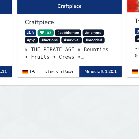
Craftpiece
T
Craftpiece
3
103
#cobblemon
#mcmmo
#pvp
#factions
#survival
#modded
---
☠ THE PIRATE AGE ☠ Bounties
0 -]----- ::: na.tw
• Fruits • Crews •
-
Adventures
a
1.11
IP:
Minecraft 1.20.1