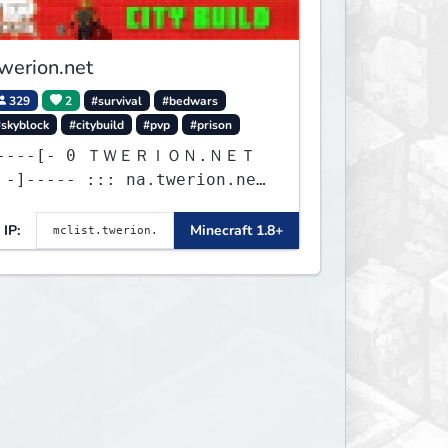
werion.net
329
2
#survival
#bedwars
#skyblock
#citybuild
#pvp
#prison
--[- 0 ＴＷＥＲＩＯＮ.ＮＥＴ
erion.net
 eu.twerion.net -
s.twerion.net :::
IP:
Minecraft 1.8+