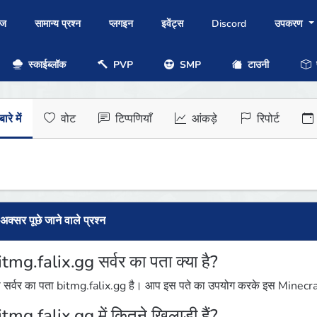
ोज
सामान्य प्रश्न
प्लगइन
इवेंट्स
Discord
उपकरण
स्काईब्लॉक
PVP
SMP
टाउनी
प
ारे में
वोट
टिप्पणियाँ
आंकड़े
रिपोर्ट
अक्सर पूछे जाने वाले प्रश्न
itmg.falix.gg सर्वर का पता क्या है?
 सर्वर का पता bitmg.falix.gg है। आप इस पते का उपयोग करके इस Minecraft स
itmg.falix.gg में कितने खिलाड़ी हैं?