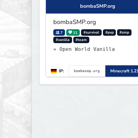
bombaSMP.org
bombaSMP.org
7
11
#survival
#pvp
#smp
#vanilla
#team
» Open World Vanilla
IP:
Minecraft 1.2