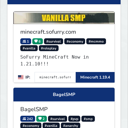
minecraft.sofurry.com
1
6
#survival
#economy
#mcmmo
#vanilla
#roleplay
SoFurry MineCraft Now in
1.21.10!!!
IP:
Minecraft 1.19.4
BagelSMP
BagelSMP
242
2
#survival
#pvp
#smp
#economy
#vanilla
#anarchy