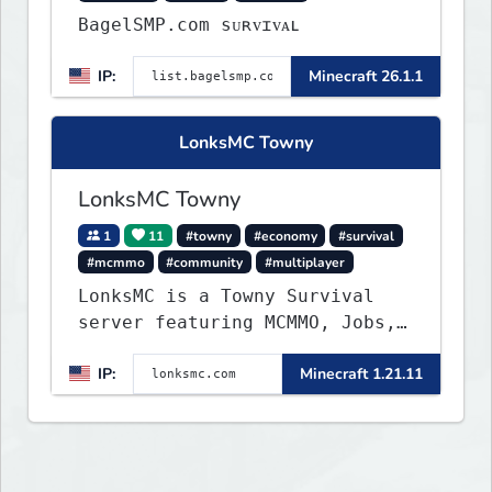
BagelSMP.com ѕᴜʀᴠɪᴠᴀʟ
IP:
Minecraft 26.1.1
LonksMC Towny
LonksMC Towny
1
11
#towny
#economy
#survival
#mcmmo
#community
#multiplayer
LonksMC is a Towny Survival
server featuring MCMMO, Jobs,
free rank progression, and
IP:
Minecraft 1.21.11
weekly events. We focus on a
friendly community, balanced
economy, and long-term
survival gameplay.