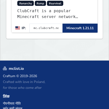
#anarchy
#smp
#survival
ClubCraft is a popular
Minecraft server network
offering a variety of game
IP:
Minecraft 1.21.11
modes, including Survival,
Lifesteal, FFA BoxPVP,
SkyBlock, KitPVP and many
more.
mclist.io
Craftum
© 2019-2026
Crafted with love in Poland,
for those who come after
लिंक
गोपनीयता नीति
सर्वर सूची संग्रह