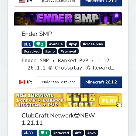
IP:
Minecraft 1.21.x
Ender SMP
1
2
#vanilla
#pvp
#cross-play
#cracked
#smp
#survival
Ender SMP ✦ Ranked PvP ✦ 1.17
- 26.1.2 🌐 Crossplay 💰 Rewards
🛠 Custom Gear
IP:
Minecraft 26.1.2
ClubCraft Network😎NEW
1.21.11
891
1
#cracked
#ffa
#pvp