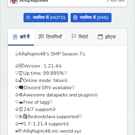
AfiqNajmi46
2 साल पहले
स्वामित्व लें (MOTD)
स्वामित्व लें (DNS)
बारे में
टिप्पणियाँ
रिपोर्ट
इवेंट्स
♤AfiqNajmi46's SMP Season 7♤
♧🆚Version : 1.21.4♧

♡⏰Up time: 99.895%♡

♧🔓Online mode: false♧

♡🗨️Discord SRV available♡

♧⚙️Awesome datapacks and plugins♧

♡🐢Free of lagg♡

♧⏰24/7 support♧

♡☕🗿Bedrock/Java supported♡

♧🗝️1.7-1.21.4 support♧

•IP:AfiqNajmi46.mc-world.xyz
