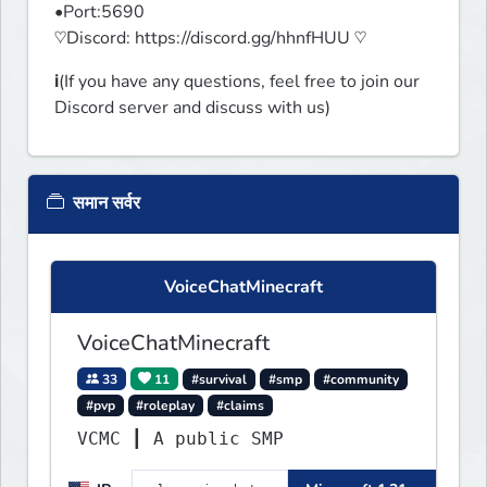
•Port:5690

♡Discord: https://discord.gg/hhnfHUU ♡
ℹ️(If you have any questions, feel free to join our 
Discord server and discuss with us)
समान सर्वर
VoiceChatMinecraft
VoiceChatMinecraft
33
11
#survival
#smp
#community
#pvp
#roleplay
#claims
VCMC ┃ A public SMP