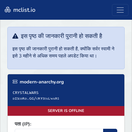
mclist.io
इस पृष्ठ की जानकारी पुरानी हो सकती है
इस पृष्ठ की जानकारी पुरानी हो सकती है, क्योंकि सर्वर स्वामी ने
इसे 3 महीने से अधिक समय पहले अपडेट किया था।
modern-anarchy.org
CRYSTALWARS
ᴅɪꜱᴄᴏʀᴅ.ɢɢ/ᴄʀʏꜱᴛᴀʟᴡᴀʀꜱ
SERVER IS OFFLINE
पता (IP):