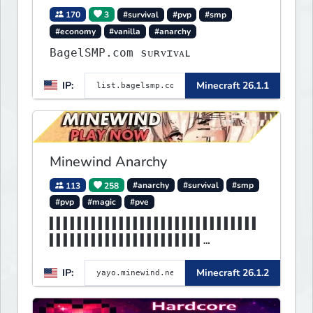
170
3
#survival
#pvp
#smp
#economy
#vanilla
#anarchy
BagelSMP.com ѕᴜʀᴠɪᴠᴀʟ
IP:
Minecraft 26.1.1
Minewind Anarchy
113
258
#anarchy
#survival
#smp
#pvp
#magic
#pve
▌▌▌▌▌▌▌▌▌▌▌▌▌▌▌▌▌▌▌▌▌▌▌▌▌▌▌▌▌▌
▌▌▌▌▌▌▌▌▌▌▌▌▌▌▌▌▌▌▌▌▌▌
▌▌▌▌▌▌▌▌▌▌▌▌▌▌▌▌▌▌▌▌▌▌▌▌▌▌▌▌▌▌
IP:
Minecraft 26.1.2
▌▌MINEWIND▌▌▌▌▌▌▌▌▌▌▌▌