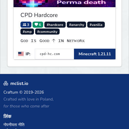
CPD Hardcore
3
6
#hardcore
#anarchy
#vanilla
#smp
#community
ɢᴏᴅ ɪs ɢᴏᴏᴅ 🡡 ɪɴ ɴᴇᴛᴡᴏʀᴋ
IP:
Minecraft 1.21.11
mclist.io
Craftum
© 2019-2026
Crafted with love in Poland,
for those who come after
लिंक
गोपनीयता नीति