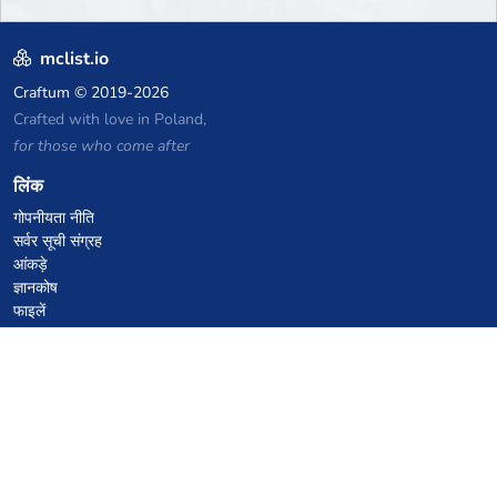
mclist.io
Craftum
© 2019-2026
Crafted with love in Poland,
for those who come after
लिंक
गोपनीयता नीति
सर्वर सूची संग्रह
आंकड़े
ज्ञानकोष
फाइलें
VPS होस्टिंग कूपन
netcup
Hetzner
SkillHost.pl
Minecraft होस्टिंग कूपन