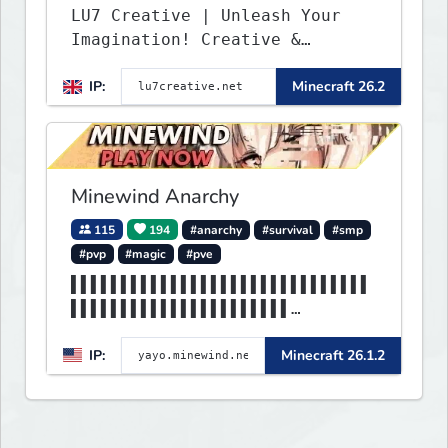
LU7 Creative | Unleash Your
Imagination! Creative &
Parkour - 1.16 - 26.2
IP:
Minecraft 26.2
Minewind Anarchy
115
194
#anarchy
#survival
#smp
#pvp
#magic
#pve
▌▌▌▌▌▌▌▌▌▌▌▌▌▌▌▌▌▌▌▌▌▌▌▌▌▌▌▌▌▌
▌▌▌▌▌▌▌▌▌▌▌▌▌▌▌▌▌▌▌▌▌▌
▌MINEWIND▌▌▌▌▌▌▌▌▌▌▌▌▌▌▌▌▌▌▌▌▌
IP:
Minecraft 26.1.2
▌▌▌▌▌▌▌▌▌▌▌▌▌▌▌▌▌▌▌▌▌▌