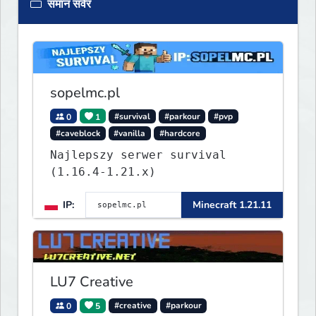
समान सर्वर
sopelmc.pl
0
1
#survival
#parkour
#pvp
#caveblock
#vanilla
#hardcore
Najlepszy serwer survival
(1.16.4-1.21.x)
IP:
Minecraft 1.21.11
LU7 Creative
0
5
#creative
#parkour