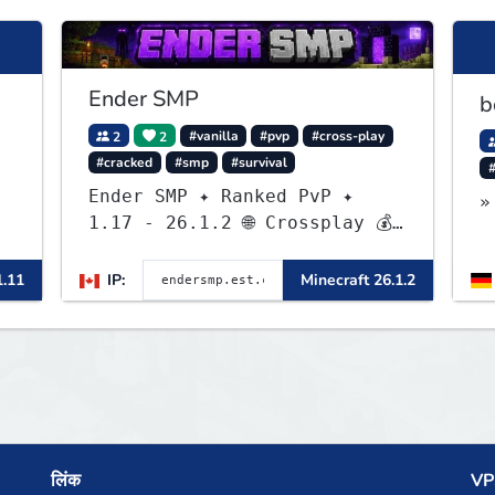
Ender SMP
b
2
2
#vanilla
#pvp
#cross-play
#cracked
#smp
#survival
#
Ender SMP ✦ Ranked PvP ✦
»
1.17 - 26.1.2 🌐 Crossplay 💰
Rewards 🛠 Custom Gear
1.11
IP:
Minecraft 26.1.2
लिंक
VPS