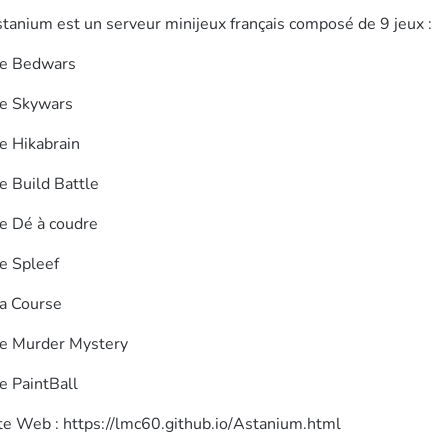
tanium est un serveur minijeux français composé de 9 jeux :
e Bedwars
e Skywars
e Hikabrain
e Build Battle
e Dé à coudre
e Spleef
a Course
e Murder Mystery
e PaintBall
te Web : https://lmc60.github.io/Astanium.html