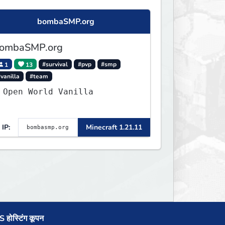
bombaSMP.org
ombaSMP.org
1
13
#survival
#pvp
#smp
vanilla
#team
 Open World Vanilla
IP:
Minecraft 1.21.11
 होस्टिंग कूपन