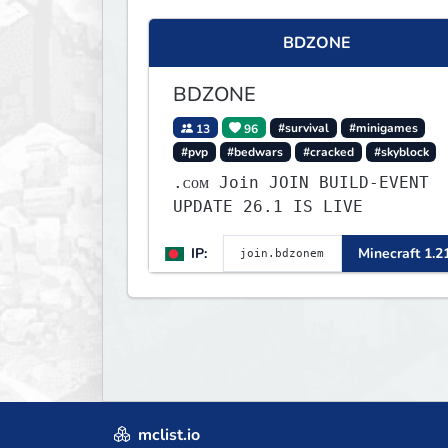
BDZONE
BDZONE
13
96
#survival
#minigames
#pvp
#bedwars
#cracked
#skyblock
.ᴄᴏᴍ Join JOIN BUILD-EVENT
UPDATE 26.1 IS LIVE
IP:
Minecraft 1.2
mclist.io