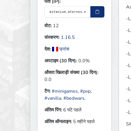
पता (IP):
As
-L
वोट:
12
-L
संस्करण:
1.16.5
-L
देश:
फ्रांस
-L
अपटाइम (30 दिन):
0.0%
-L
औसत खिलाड़ी संख्या (30 दिन):
-L
0.0
-L
टैग:
#minigames
,
#pvp
,
#vanilla
,
#bedwars
,
-L
अंतिम पिंग:
6 घंटे पहले
-L
अंतिम ऑनलाइन:
5 महीने पहले
Si