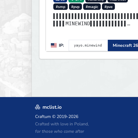
#smp
#pvp
#magic
#pve
▌▌▌▌▌▌▌▌▌▌▌▌▌▌▌▌▌▌▌▌▌▌▌▌▌▌▌
▌▌▌▌MINEWIND▌▌▌▌▌▌▌▌▌▌▌▌
▌▌▌▌▌▌▌▌▌▌▌▌▌▌▌▌▌▌▌▌▌▌▌▌▌▌▌
▌▌▌▌▌▌▌▌▌▌▌▌▌▌▌▌▌▌▌▌▌▌▌▌
IP:
Minecraft 26
mclist.io
Craftum
© 2019-2026
Crafted with love in Poland,
for those who come after