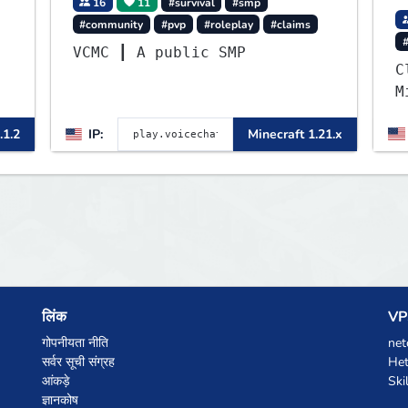
16
11
#survival
#smp
#community
#pvp
#roleplay
#claims
▌
VCMC ┃ A public SMP
C
▌
M
o
.1.2
IP:
Minecraft 1.21.x
m
L
S
m
लिंक
VPS
गोपनीयता नीति
net
सर्वर सूची संग्रह
Het
आंकड़े
Ski
ज्ञानकोष