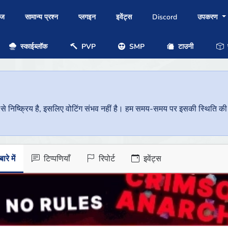
ोज
सामान्य प्रश्न
प्लगइन
इवेंट्स
Discord
उपकरण
स्काईब्लॉक
PVP
SMP
टाउनी
प
निष्क्रिय है, इसलिए वोटिंग संभव नहीं है। हम समय-समय पर इसकी स्थिति की जां
ारे में
टिप्पणियाँ
रिपोर्ट
इवेंट्स