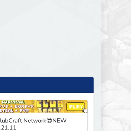
lubCraft Network😎NEW
.21.11