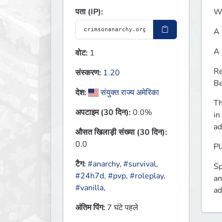
Wh
पता (IP):
A 
A 
वोट:
1
Re
संस्करण:
1.20
Be
देश:
संयुक्त राज्य अमेरिका
Th
अपटाइम (30 दिन):
0.0%
in
ad
औसत खिलाड़ी संख्या (30 दिन):
0.0
Pl
टैग:
#anarchy
,
#survival
,
Sp
#24h7d
,
#pvp
,
#roleplay
,
an
#vanilla
,
ad
अंतिम पिंग:
7 घंटे पहले