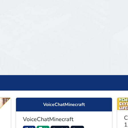
VoiceChatMinecraft
C
VoiceChatMinecraft
1