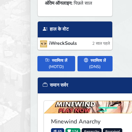
अंतिम ऑनलाइन:
पिछले साल
हाल के वोट
iWreckSouls
2 साल पहले
स्वामित्व लें
स्वामित्व लें
(MOTD)
(DNS)
समान सर्वर
Minewind Anarchy
65
174
#anarchy
#survival