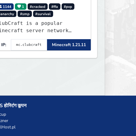
1144
1
#cracked
#ffa
#pvp
#anarchy
#smp
#survival
lubCraft is a popular
inecraft server network
ffering a variety of game
IP:
Minecraft 1.21.11
odes, including Survival,
ifesteal, FFA BoxPVP,
kyBlock, KitPVP and many
ore.
 होस्टिंग कूपन
cup
zner
llHost.pl