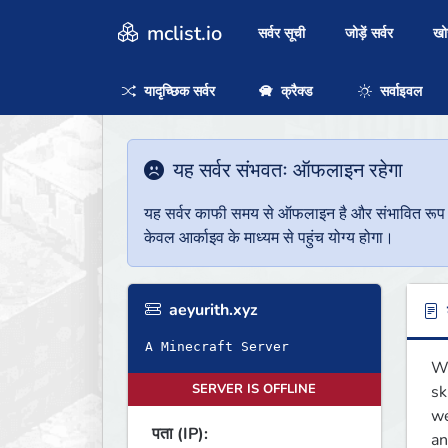
mclist.io
सर्वर सूची
जोड़ें सर्वर
ख
यादृच्छिक सर्वर
क्रैक्ड
सर्वाइवल
यह सर्वर संभवतः ऑफलाइन रहेगा
यह सर्वर काफी समय से ऑफलाइन है और संभावित रूप से 
केवल आर्काइव के माध्यम से पहुंच योग्य होगा।
aeyurith.xyz
ब
A Minecraft Server
We
SERVER IS OFFLINE
sk
we
पता (IP):
an