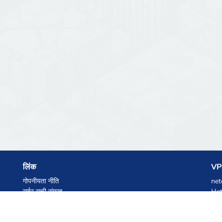
लिंक
VPS
गोपनीयता नीति
net
सर्वर सूची संग्रह
Het
आंकड़े
Ski
ज्ञानकोष