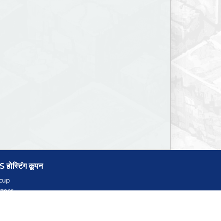
 होस्टिंग कूपन
cup
zner
llHost.pl