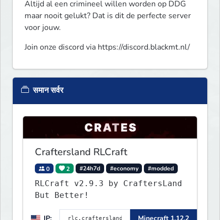
Altijd al een crimineel willen worden op DDG 
maar nooit gelukt? Dat is dit de perfecte server 
voor jouw.
Join onze discord via https://discord.blackmt.nl/
समान सर्वर
Craftersland RLCraft
0
2
#24h7d
#economy
#modded
RLCraft v2.9.3 by CraftersLand
But Better!
IP:
Minecraft 1.12.2