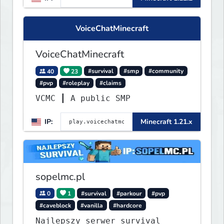
VoiceChatMinecraft
VoiceChatMinecraft
40
23
#survival
#smp
#community
#pvp
#roleplay
#claims
VCMC ┃ A public SMP
IP:
Minecraft 1.21.x
sopelmc.pl
0
1
#survival
#parkour
#pvp
#caveblock
#vanilla
#hardcore
Najlepszy serwer survival