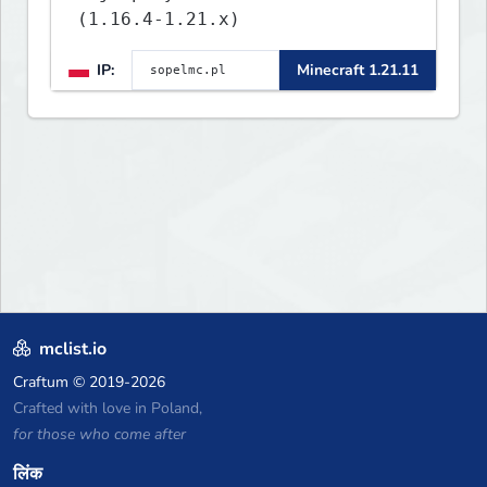
(1.16.4-1.21.x)
IP:
Minecraft 1.21.11
mclist.io
Craftum
© 2019-2026
Crafted with love in Poland,
for those who come after
लिंक