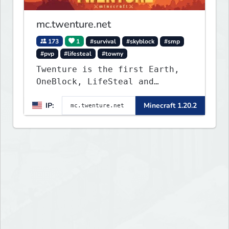
mc.twenture.net
173
1
#survival
#skyblock
#smp
#pvp
#lifesteal
#towny
Twenture is the first Earth,
OneBlock, LifeSteal and
Survival Server set in version
IP:
Minecraft 1.20.2
1.20 - 1.20.2. Get ready to
make memories that you will
never forget and play on one
of the fastest growing SMP's
in the world!