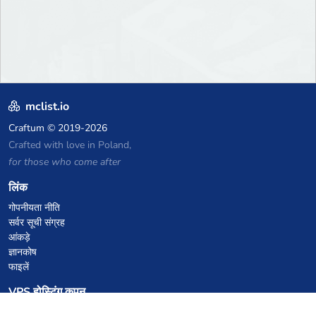
mclist.io
Craftum
© 2019-2026
Crafted with love in Poland,
for those who come after
लिंक
गोपनीयता नीति
सर्वर सूची संग्रह
आंकड़े
ज्ञानकोष
फाइलें
VPS होस्टिंग कूपन
netcup