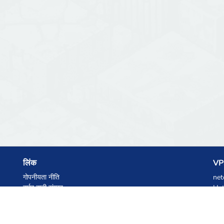
लिंक
VPS
गोपनीयता नीति
net
सर्वर सूची संग्रह
Het
आंकड़े
Ski
ज्ञानकोष
फाइलें