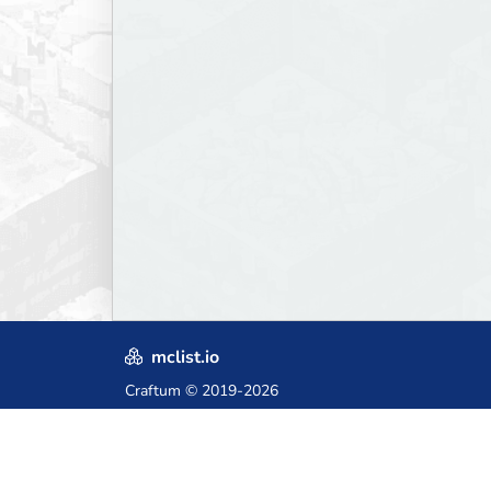
mclist.io
Craftum
© 2019-2026
Crafted with love in Poland,
for those who come after