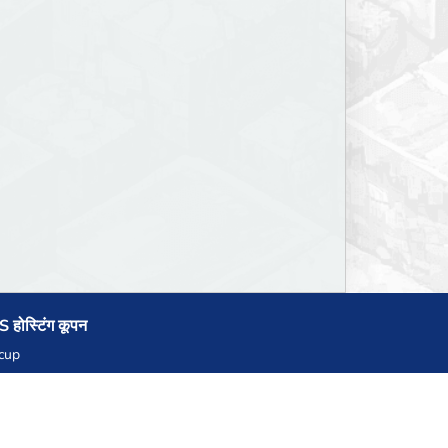
 होस्टिंग कूपन
cup
zner
llHost.pl