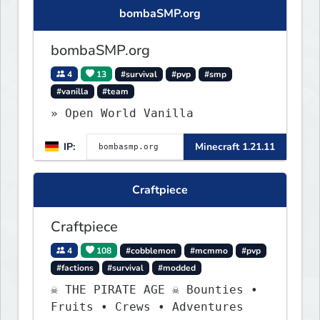
bombaSMP.org
bombaSMP.org
4
13
#survival
#pvp
#smp
#vanilla
#team
» Open World Vanilla
IP:
Minecraft 1.21.11
Craftpiece
Craftpiece
4
108
#cobblemon
#mcmmo
#pvp
#factions
#survival
#modded
☠ THE PIRATE AGE ☠ Bounties •
Fruits • Crews • Adventures