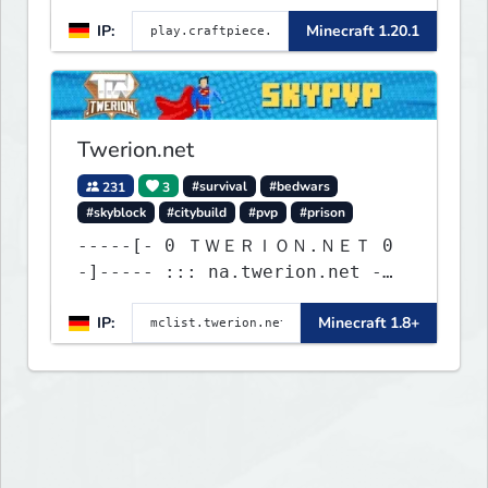
IP:
Minecraft 1.20.1
Twerion.net
231
3
#survival
#bedwars
#skyblock
#citybuild
#pvp
#prison
-----[- 0 ＴＷＥＲＩＯＮ.ＮＥＴ 0
-]----- ::: na.twerion.net -
eu.twerion.net -
IP:
Minecraft 1.8+
as.twerion.net :::