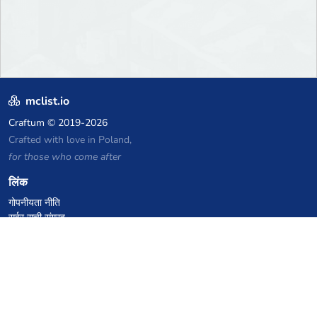
mclist.io
Craftum
© 2019-2026
Crafted with love in Poland,
for those who come after
लिंक
गोपनीयता नीति
सर्वर सूची संग्रह
आंकड़े
ज्ञानकोष
फाइलें
VPS होस्टिंग कूपन
netcup