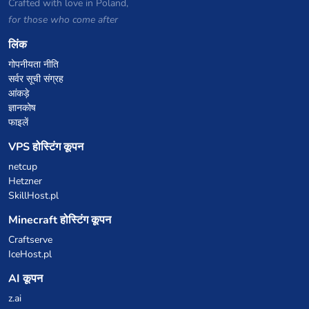
Crafted with love in Poland,
for those who come after
लिंक
गोपनीयता नीति
सर्वर सूची संग्रह
आंकड़े
ज्ञानकोष
फाइलें
VPS होस्टिंग कूपन
netcup
Hetzner
SkillHost.pl
Minecraft होस्टिंग कूपन
Craftserve
IceHost.pl
AI कूपन
z.ai