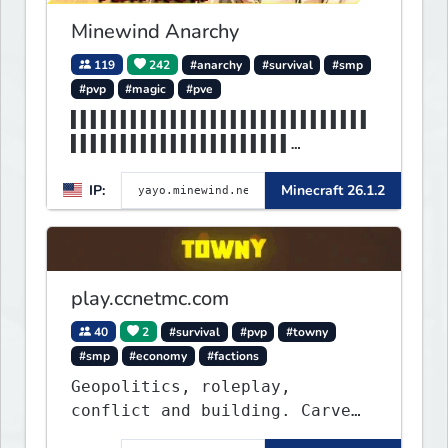
Minewind Anarchy
119
242
#anarchy
#survival
#smp
#pvp
#magic
#pve
▌▌▌▌▌▌▌▌▌▌▌▌▌▌▌▌▌▌▌▌▌▌▌▌▌▌▌▌▌▌
▌▌▌▌▌▌▌▌▌▌▌▌▌▌▌▌▌▌▌▌▌▌
MINEWIND▌▌▌▌▌▌▌▌▌▌▌▌▌▌▌▌▌▌▌▌▌▌
IP:
Minecraft 26.1.2
▌▌▌▌▌▌▌▌▌▌▌▌▌▌▌▌▌▌▌▌▌▌
play.ccnetmc.com
40
2
#survival
#pvp
#towny
#smp
#economy
#factions
Geopolitics, roleplay,
conflict and building. Carve
out your own story on a 1:1000