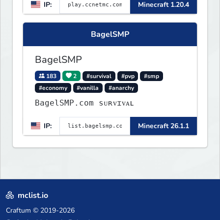
IP:
Minecraft 1.20.4
map of Earth using tanks,
warships, guns and more.
Express your creative side by
BagelSMP
building cities that the world
will envy.
BagelSMP
183
2
#survival
#pvp
#smp
#economy
#vanilla
#anarchy
BagelSMP.com ѕᴜʀᴠɪᴠᴀʟ
IP:
Minecraft 26.1.1
mclist.io
Craftum
© 2019-2026