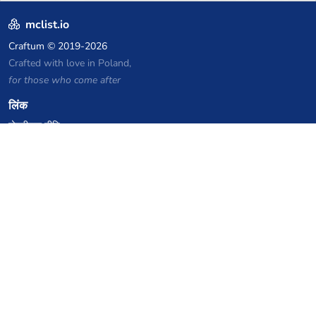
mclist.io
Craftum
© 2019-2026
Crafted with love in Poland,
for those who come after
लिंक
गोपनीयता नीति
सर्वर सूची संग्रह
आंकड़े
ज्ञानकोष
फाइलें
VPS होस्टिंग कूपन
netcup
Hetzner
SkillHost.pl
Minecraft होस्टिंग कूपन
Craftserve