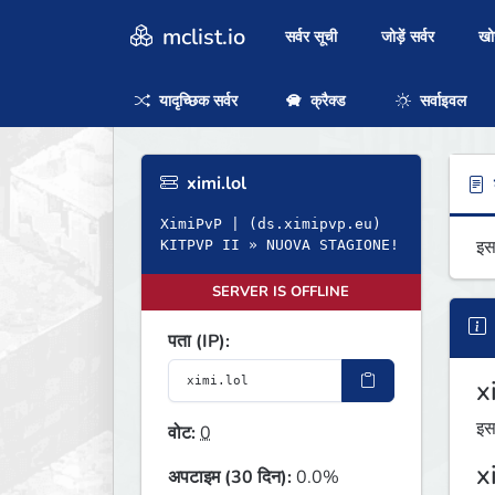
mclist.io
सर्वर सूची
जोड़ें सर्वर
ख
यादृच्छिक सर्वर
क्रैक्ड
सर्वाइवल
ximi.lol
ब
XimiPvP | (ds.ximipvp.eu)
इस
KITPVP II » NUOVA STAGIONE!
SERVER IS OFFLINE
पता (IP):
xi
इस
वोट:
0
xi
अपटाइम (30 दिन):
0.0%