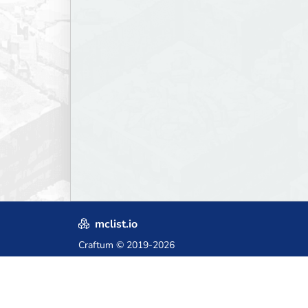
mclist.io
Craftum
© 2019-2026
Crafted with love in Poland,
for those who come after