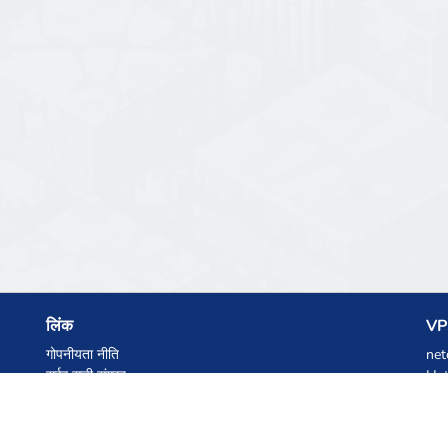
लिंक
VPS
गोपनीयता नीति
net
सर्वर सूची संग्रह
Het
आंकड़े
Ski
ज्ञानकोष
फाइलें