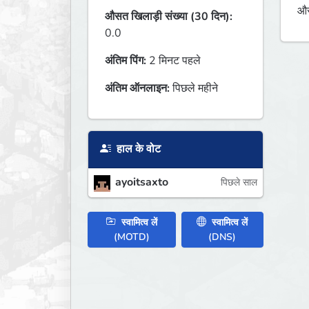
औस
औसत खिलाड़ी संख्या (30 दिन):
0.0
अंतिम पिंग:
2 मिनट पहले
अंतिम ऑनलाइन:
पिछले महीने
हाल के वोट
ayoitsaxto
पिछले साल
स्वामित्व लें
स्वामित्व लें
(MOTD)
(DNS)