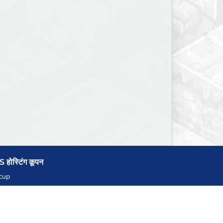
 होस्टिंग कूपन
cup
zner
llHost.pl