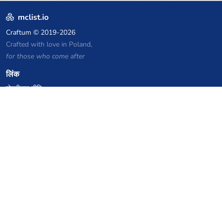
mclist.io
Craftum
© 2019-2026
Crafted with love in Poland,
for those who come after
लिंक
गोपनीयता नीति
सर्वर सूची संग्रह
आंकड़े
ज्ञानकोष
फाइलें
VPS होस्टिंग कूपन
netcup
Hetzner
SkillHost.pl
Minecraft होस्टिंग कूपन
Craftserve