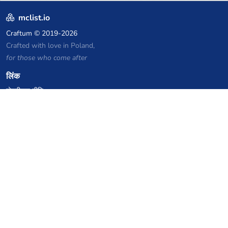
mclist.io
Craftum
© 2019-2026
Crafted with love in Poland,
for those who come after
लिंक
गोपनीयता नीति
सर्वर सूची संग्रह
आंकड़े
ज्ञानकोष
फाइलें
VPS होस्टिंग कूपन
netcup
Hetzner
SkillHost.pl
Minecraft होस्टिंग कूपन
Craftserve