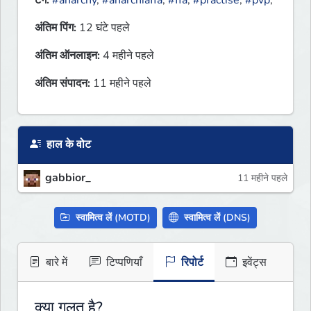
टैग:
#anarchy
,
#anarchiaffa
,
#ffa
,
#practise
,
#pvp
,
अंतिम पिंग:
12 घंटे पहले
अंतिम ऑनलाइन:
4 महीने पहले
अंतिम संपादन:
11 महीने पहले
हाल के वोट
gabbior_
11 महीने पहले
स्वामित्व लें (MOTD)
स्वामित्व लें (DNS)
बारे में
टिप्पणियाँ
रिपोर्ट
इवेंट्स
क्या गलत है?