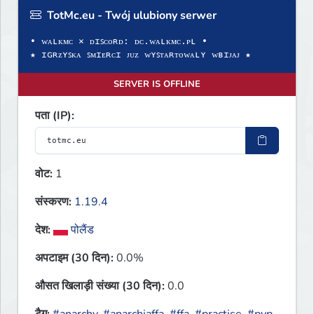
TotMc.eu - Twój ulubiony serwer
• ᴡᴀʟᴋᴍᴄ × ᴅɪꜱᴄᴏʀᴅ: ᴅᴄ.ᴡᴀʟᴋᴍᴄ.ᴘʟ •
★ ɪɢʀᴢʏꜱᴋᴀ ꜱᴍɪᴇʀᴄɪ ᴊᴜᴢ ᴡʏꜱᴛᴀʀᴛᴏᴡᴀʟʏ ᴡʙɪᴊᴀᴊ ★
SERVER IS OFFLINE
पता (IP):
वोट:
1
संस्करण:
1.19.4
देश:
पोलैंड
अपटाइम (30 दिन):
0.0%
औसत खिलाड़ी संख्या (30 दिन):
0.0