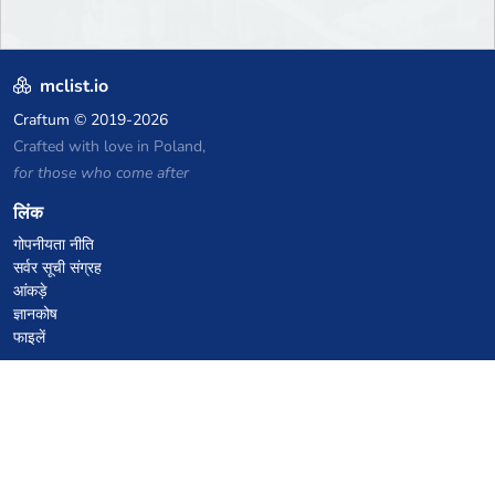
mclist.io
Craftum
© 2019-2026
Crafted with love in Poland,
for those who come after
लिंक
गोपनीयता नीति
सर्वर सूची संग्रह
आंकड़े
ज्ञानकोष
फाइलें
VPS होस्टिंग कूपन
netcup
Hetzner
SkillHost.pl
Minecraft होस्टिंग कूपन