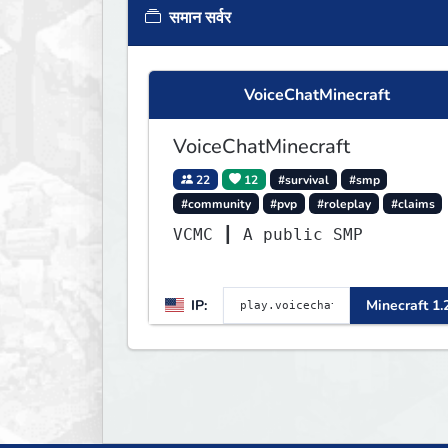
समान सर्वर
VoiceChatMinecraft
VoiceChatMinecraft
22
12
#survival
#smp
#community
#pvp
#roleplay
#claims
VCMC ┃ A public SMP
IP:
Minecraft 1.