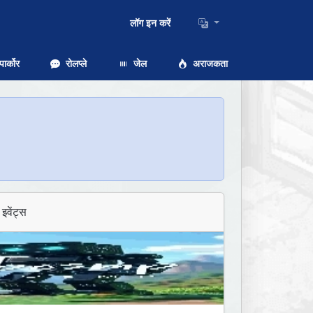
लॉग इन करें
ार्कोर
रोलप्ले
जेल
अराजकता
इवेंट्स