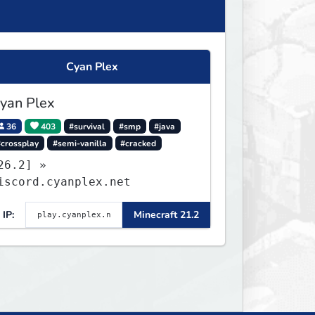
Cyan Plex
yan Plex
36
403
#survival
#smp
#java
#crossplay
#semi-vanilla
#cracked
26.2] »
iscord.cyanplex.net
IP:
Minecraft 21.2