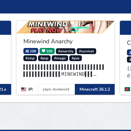
Minewind Anarchy
C
108
196
#anarchy
#survival
#smp
#pvp
#magic
#pve
▌▌▌▌▌▌▌▌▌▌▌▌▌▌▌▌▌▌▌▌▌▌▌▌▌▌▌▌
[
▌▌▌▌▌▌▌▌▌▌▌▌▌MINEWIND▌▌▌
d
▌▌▌▌▌▌▌▌▌▌▌▌▌▌▌▌▌▌▌▌▌▌▌▌▌▌▌▌
▌▌▌▌▌▌▌▌▌▌▌▌▌▌▌▌▌▌▌▌▌▌▌▌
21.x
IP:
Minecraft 26.1.2