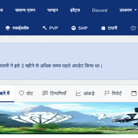
ोज
सामान्य प्रश्न
प्लगइन
इवेंट्स
Discord
उपकरण
स्काईब्लॉक
PVP
SMP
टाउनी
प
ै
वर स्वामी ने इसे 3 महीने से अधिक समय पहले अपडेट किया था।
ारे में
वोट
टिप्पणियाँ
आंकड़े
रिपोर्ट