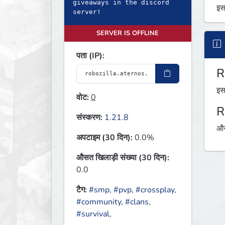
giveaways in the discord
इस
server!
SERVER IS OFFLINE
पता (IP):
R
इस
वोट:
0
R
संस्करण:
1.21.8
औस
अपटाइम (30 दिन):
0.0%
औसत खिलाड़ी संख्या (30 दिन):
0.0
टैग:
#smp
,
#pvp
,
#crossplay
,
#community
,
#clans
,
#survival
,