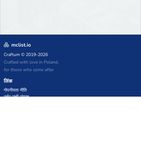
mclist.io
Craftum
© 2019-2026
Crafted with love in Poland,
for those who come after
लिंक
गोपनीयता नीति
सर्वर सूची संग्रह
आंकड़े
ज्ञानकोष
फाइलें
VPS होस्टिंग कूपन
netcup