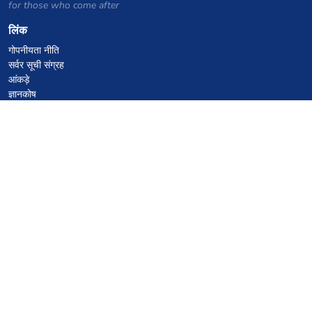
for those who come after
लिंक
गोपनीयता नीति
सर्वर सूची संग्रह
आंकड़े
ज्ञानकोष
फाइलें
VPS होस्टिंग कूपन
netcup
Hetzner
SkillHost.pl
Minecraft होस्टिंग कूपन
Craftserve
IceHost.pl
AI कूपन
z.ai
MiniMax