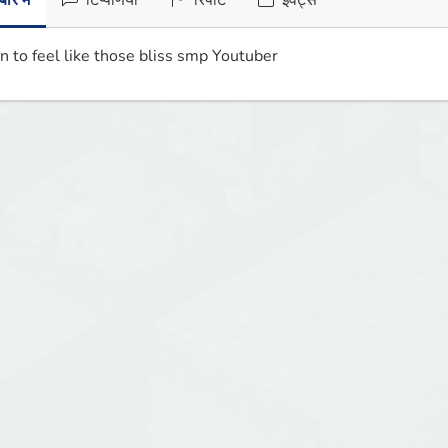
ारे में
टिप्पणियाँ
रिपोर्ट
इवेंट्स
in to feel like those bliss smp Youtuber