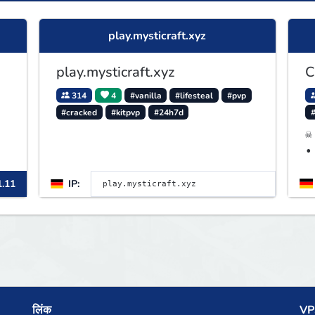
play.mysticraft.xyz
play.mysticraft.xyz
C
314
4
#vanilla
#lifesteal
#pvp
#cracked
#kitpvp
#24h7d
☠
•
A
1.11
IP:
लिंक
VPS