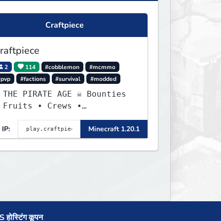
Craftpiece
raftpiece
2
114
#cobblemon
#mcmmo
#pvp
#factions
#survival
#modded
 THE PIRATE AGE ☠ Bounties
 Fruits • Crews •
dventures
IP:
Minecraft 1.20.1
 होस्टिंग कूपन