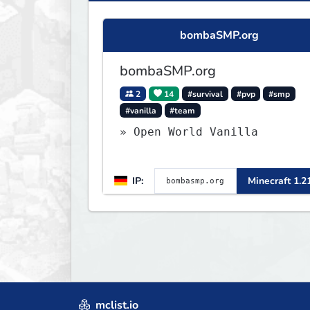
bombaSMP.org
bombaSMP.org
2
14
#survival
#pvp
#smp
#vanilla
#team
» Open World Vanilla
IP:
Minecraft 1.2
mclist.io