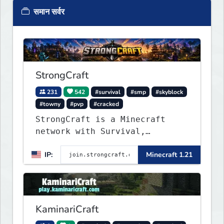
समान सर्वर
StrongCraft
231
542
#survival
#smp
#skyblock
#towny
#pvp
#cracked
StrongCraft is a Minecraft
network with Survival,
Creative, Skyblock, Prison,
IP:
Minecraft 1.21
Towny, PvP, LifeSteal, Events,
and more. Pick a server and
start playing.
KaminariCraft