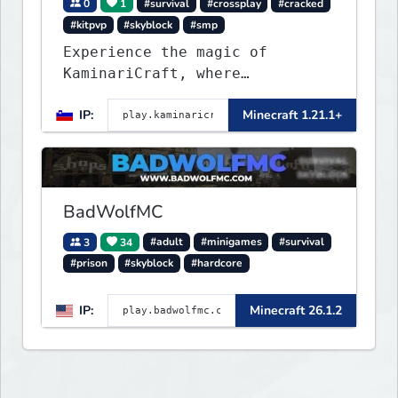
0
1
#survival
#crossplay
#cracked
#kitpvp
#skyblock
#smp
Experience the magic of
KaminariCraft, where
innovation meets adventure in
IP:
Minecraft 1.21.1+
the world of Minecraft. Our
server offers a seamless and
immersive experience for both
Java and Bedrock players
BadWolfMC
3
34
#adult
#minigames
#survival
#prison
#skyblock
#hardcore
IP:
Minecraft 26.1.2