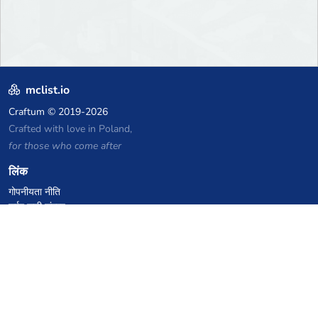
mclist.io
Craftum
© 2019-2026
Crafted with love in Poland,
for those who come after
लिंक
गोपनीयता नीति
सर्वर सूची संग्रह
आंकड़े
ज्ञानकोष
फाइलें
VPS होस्टिंग कूपन
netcup
Hetzner