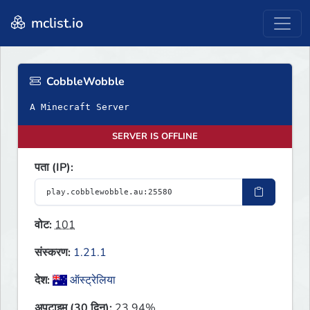
mclist.io
CobbleWobble
A Minecraft Server
SERVER IS OFFLINE
पता (IP):
वोट:
101
संस्करण:
1.21.1
देश:
ऑस्ट्रेलिया
अपटाइम (30 दिन):
23.94%