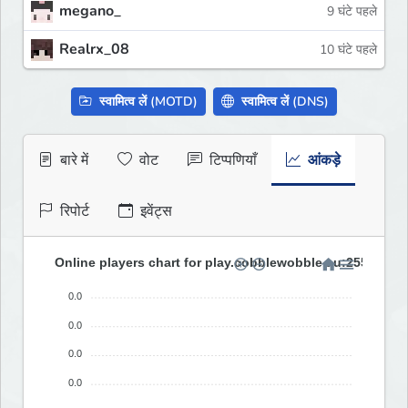
megano_
9 घंटे पहले
Realrx_08
10 घंटे पहले
स्वामित्व लें (MOTD)
स्वामित्व लें (DNS)
बारे में
वोट
टिप्पणियाँ
आंकड़े
रिपोर्ट
इवेंट्स
Online players chart for play.cobblewobble.au:25580 (las
0.0
0.0
0.0
0.0