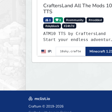
CraftersLand All The Mods 10
TTS
0
8
#community
#modded
#skyblock
#24h7d
ATM10 TTS by CraftersLand
Start your endless adventur
now! v2.0.2
IP:
Minecraft 1.2
mclist.io
Craftum
© 2019-2026