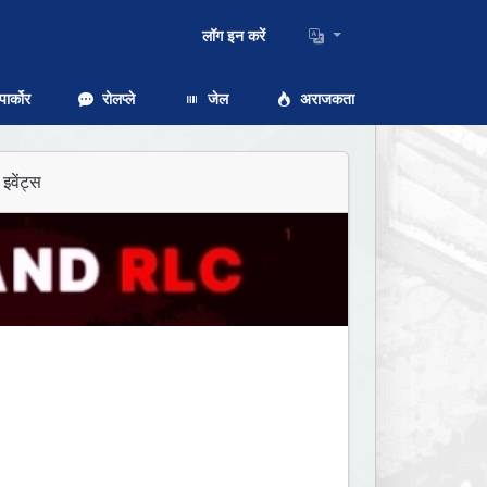
लॉग इन करें
ार्कोर
रोलप्ले
जेल
अराजकता
इवेंट्स