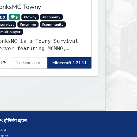
onksMC Towny
0
9
#towny
#economy
survival
#mcmmo
#community
#multiplayer
onksMC is a Towny Survival
erver featuring MCMMO,
obs, free rank progression,
IP:
Minecraft 1.21.11
nd weekly events. We focus
n a friendly community,
alanced economy, and long-
erm survival gameplay.
 होस्टिंग कूपन
cup
zner