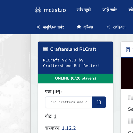
mclist.io
सर्वर सूची
जोड़ें सर्वर
ख
यादृच्छिक सर्वर
क्रैक्ड
सर्वाइवल
Craftersland RLCraft
ब
RLCraft v2.9.3 by
CraftersLand But Better!
ONLINE (0/20 players)
पता (IP):
░░
Se
वोट:
1
░░
संस्करण:
1.12.2