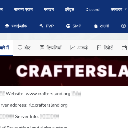
ोज
सामान्य प्रश्न
प्लगइन
इवेंट्स
Discord
उपकरण
स्काईब्लॉक
PVP
SMP
टाउनी
प
ारे में
वोट
टिप्पणियाँ
आंकड़े
रिपोर्ट
░ Website: www.craftersland.org ░░░
rver address: rlc.craftersland.org
░░░░ Server Info: ░░░░░░