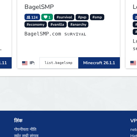
BagelSMP
L
124
1
#survival
#pvp
#smp
#economy
#vanilla
#anarchy
#
BagelSMP.com ѕᴜʀᴠɪᴠᴀʟ
L
e
s
J
1.11
IP:
Minecraft 26.1.1
a
o
b
t
लिंक
VPS
गोपनीयता नीति
net
सर्वर सूची संग्रह
Het