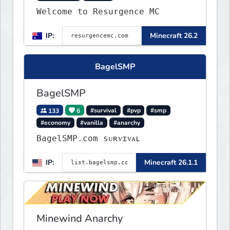
Welcome to Resurgence MC
IP:
Minecraft 26.2
BagelSMP
BagelSMP
133
6
#survival
#pvp
#smp
#economy
#vanilla
#anarchy
BagelSMP.com ѕᴜʀᴠɪᴠᴀʟ
IP:
Minecraft 26.1.1
Minewind Anarchy