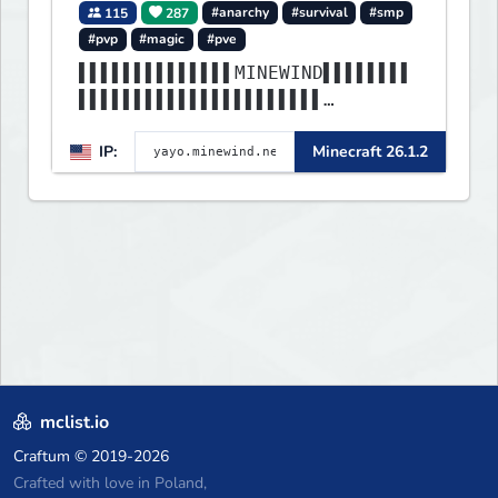
115
287
#anarchy
#survival
#smp
#pvp
#magic
#pve
▌▌▌▌▌▌▌▌▌▌▌▌▌▌MINEWIND▌▌▌▌▌▌▌▌
▌▌▌▌▌▌▌▌▌▌▌▌▌▌▌▌▌▌▌▌▌▌
▌▌▌▌▌▌▌▌▌▌▌▌▌▌▌▌▌▌▌▌▌▌▌▌▌▌▌▌▌▌
IP:
Minecraft 26.1.2
▌▌▌▌▌▌▌▌▌▌▌▌▌▌▌▌▌▌▌▌▌▌
mclist.io
Craftum
© 2019-2026
Crafted with love in Poland,