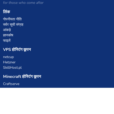
for those who come after
लिंक
गोपनीयता नीति
सर्वर सूची संग्रह
आंकड़े
ज्ञानकोष
फाइलें
VPS होस्टिंग कूपन
netcup
Hetzner
SkillHost.pl
Minecraft होस्टिंग कूपन
Craftserve
IceHost.pl
AI कूपन
z.ai
MiniMax