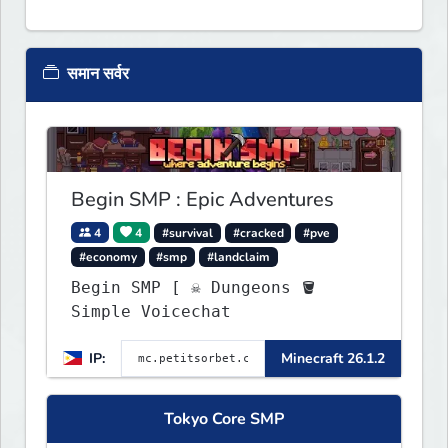
समान सर्वर
Begin SMP : Epic Adventures
4
4
#survival
#cracked
#pve
#economy
#smp
#landclaim
Begin SMP [ ☠ Dungeons 🪣
Simple Voicechat
IP:
Minecraft 26.1.2
Tokyo Core SMP