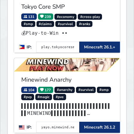
Tokyo Core SMP
131
239
#economy
#cross-play
#smp
#claims
#survival
#ranks
💰Play-to-Win ••
IP:
Minecraft 26.1.+
Minewind Anarchy
104
177
#anarchy
#survival
#smp
#pvp
#magic
#pve
▌▌▌▌▌▌▌▌▌▌▌▌▌▌▌▌▌▌▌▌▌▌▌▌▌▌▌▌▌▌
▌▌MINEWIND▌▌▌▌▌▌▌▌▌▌▌▌
▌▌▌▌▌▌▌▌▌▌▌▌▌▌▌▌▌▌▌▌▌▌▌▌▌▌▌▌▌▌
IP:
Minecraft 26.1.2
▌▌▌▌▌▌▌▌▌▌▌▌▌▌▌▌▌▌▌▌▌▌