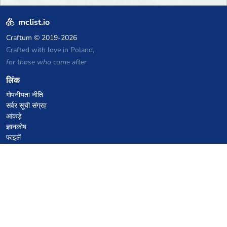
mclist.io
Craftum
© 2019-2026
Crafted with love in Poland,
for those who come after
लिंक
गोपनीयता नीति
सर्वर सूची संग्रह
आंकड़े
ज्ञानकोष
फाइलें
VPS होस्टिंग कूपन
netcup
Hetzner
SkillHost.pl
Minecraft होस्टिंग कूपन
Craftserve