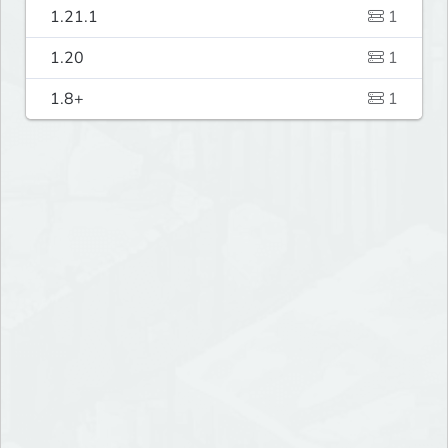
1.21.1
1
1.20
1
1.8+
1