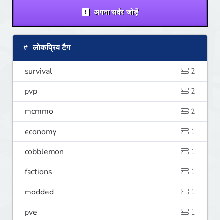
अपना सर्वर जोड़ें
लोकप्रिय टैग
survival
2
pvp
2
mcmmo
2
economy
1
cobblemon
1
factions
1
modded
1
pve
1