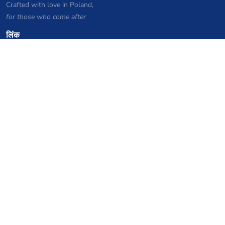
Crafted with love in Poland,
for those who come after
लिंक
गोपनीयता नीति
सर्वर सूची संग्रह
आंकड़े
ज्ञानकोष
फाइलें
VPS होस्टिंग कूपन
netcup
Hetzner
SkillHost.pl
Minecraft होस्टिंग कूपन
Craftserve
IceHost.pl
AI कूपन
z.ai