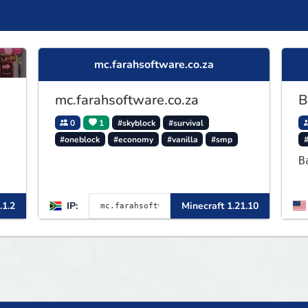
mc.farahsoftware.co.za
mc.farahsoftware.co.za
B
0
1
#skyblock
#survival
#oneblock
#economy
#vanilla
#smp
B
.1.2
IP:
Minecraft 1.21.10