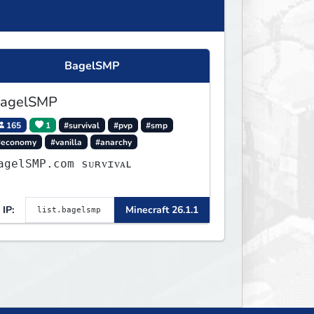
BagelSMP
agelSMP
165
1
#survival
#pvp
#smp
#economy
#vanilla
#anarchy
agelSMP.com ѕᴜʀᴠɪᴠᴀʟ
IP:
Minecraft 26.1.1