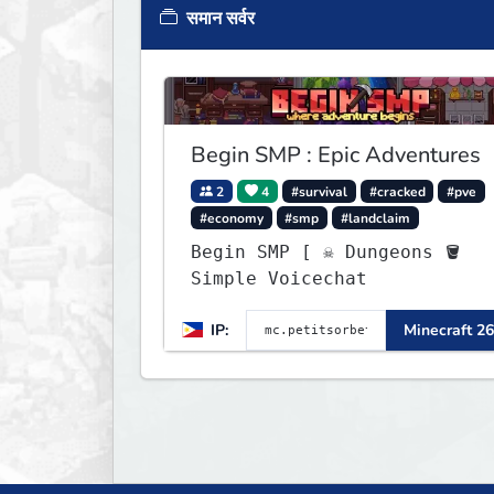
समान सर्वर
Begin SMP : Epic Adventures
2
4
#survival
#cracked
#pve
#economy
#smp
#landclaim
Begin SMP [ ☠ Dungeons 🪣
Simple Voicechat
IP:
Minecraft 26