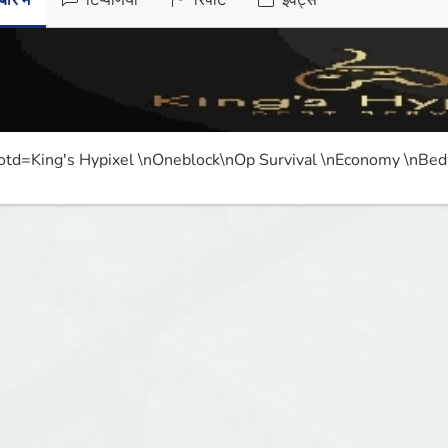
ारे में
टिप्पणियाँ
रिपोर्ट
इवेंट्स
td=King's Hypixel \nOneblock\nOp Survival \nEconomy \nBe