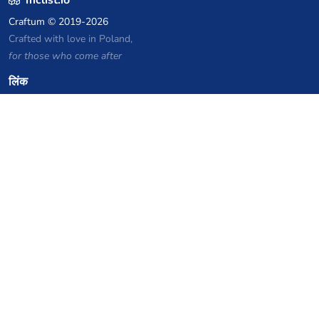
Craftum
© 2019-2026
Crafted with love in Poland,
for those who come after
लिंक
गोपनीयता नीति
सर्वर सूची संग्रह
आंकड़े
ज्ञानकोष
फाइलें
VPS होस्टिंग कूपन
netcup
Hetzner
SkillHost.pl
Minecraft होस्टिंग कूपन
Craftserve
IceHost.pl