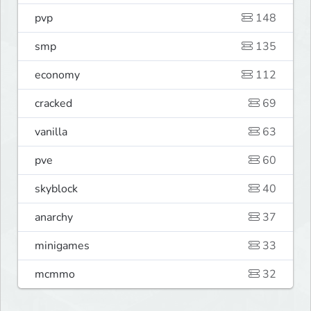
pvp
148
smp
135
economy
112
cracked
69
vanilla
63
pve
60
skyblock
40
anarchy
37
minigames
33
mcmmo
32