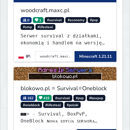
woodcraft.maxc.pl
0
1
#survival
#economy
#pvp
#smp
#lifesteal
Serwer survival z działkami,
ekonomią i handlem na wersję
1.8 - 26.1.1. Rekru ON
IP:
Minecraft 1.21.11
blokowo.pl ⭐ Survival⭐Oneblock
162
419
#survival
#pvp
#boxpvp
#oneblock
#lifesteal
#polski
■■⭐ - Survival, BoxPvP,
OneBlock ɴᴏᴡᴀ ᴇᴅʏᴄᴊᴀ ꜱᴇʀᴡᴇʀᴀ
ᴡʏꜱᴛᴀʀᴛᴏᴡᴀʟᴀ!