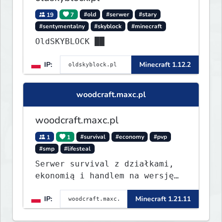
19
7
#old
#serwer
#stary
#sentymentalny
#skyblock
#minecraft
OldSKYBLOCK ██
IP:
Minecraft 1.12.2
woodcraft.maxc.pl
woodcraft.maxc.pl
1
1
#survival
#economy
#pvp
#smp
#lifesteal
Serwer survival z działkami,
ekonomią i handlem na wersję
1.8 - 26.1.1. Rekru ON
IP:
Minecraft 1.21.11