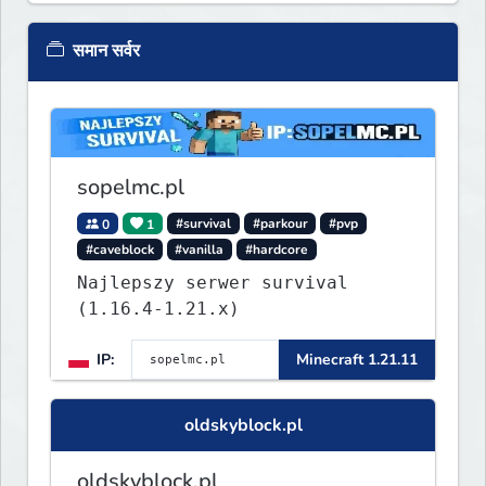
समान सर्वर
sopelmc.pl
0
1
#survival
#parkour
#pvp
#caveblock
#vanilla
#hardcore
Najlepszy serwer survival
(1.16.4-1.21.x)
IP:
Minecraft 1.21.11
oldskyblock.pl
oldskyblock.pl