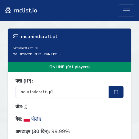
mclist.io
mc.mindcraft.pl
ᴍɪɴᴅᴄʀᴀꜰᴛ.ᴘʟ
ᴛᴏ ᴊᴇꜱᴢᴄᴢᴇ ɴɪᴇ ᴋᴏɴɪᴇᴄ...
ONLINE (0/1 players)
पता (IP):
वोट:
0
देश:
पोलैंड
अपटाइम (30 दिन):
99.99%