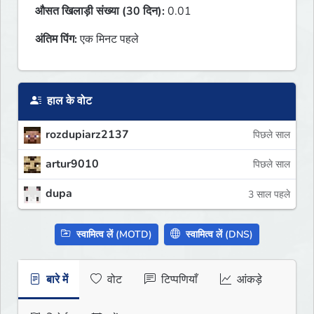
औसत खिलाड़ी संख्या (30 दिन):
0.01
अंतिम पिंग:
एक मिनट पहले
हाल के वोट
rozdupiarz2137
पिछले साल
artur9010
पिछले साल
dupa
3 साल पहले
स्वामित्व लें (MOTD)
स्वामित्व लें (DNS)
बारे में
वोट
टिप्पणियाँ
आंकड़े