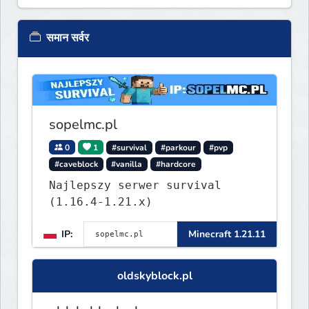
समान सर्वर
sopelmc.pl
0
1
#survival
#parkour
#pvp
#caveblock
#vanilla
#hardcore
Najlepszy serwer survival
(1.16.4-1.21.x)
IP:
Minecraft 1.21.11
oldskyblock.pl