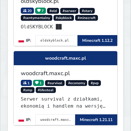
oldskyblock.pl
20
7
#old
#serwer
#stary
#sentymentalny
#skyblock
#minecraft
OldSKYBLOCK ██
IP:
Minecraft 1.12.2
woodcraft.maxc.pl
woodcraft.maxc.pl
1
1
#survival
#economy
#pvp
#smp
#lifesteal
Serwer survival z działkami,
ekonomią i handlem na wersję
1.8 - 26.1.1. Rekru ON
IP:
Minecraft 1.21.11