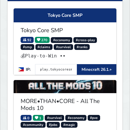
Tokyo Core SMP
Tokyo Core SMP
92
270
#economy
#cross-play
#smp
#claims
#survival
#ranks
💰Play-to-Win ••
IP:
Minecraft 26.1.+
MORE•THAN•CORE - All The
Mods 10
0
1
#survival
#economy
#pve
#community
#jobs
#magic