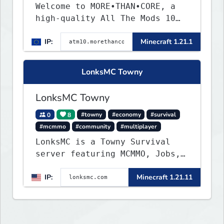
Welcome to MORE•THAN•CORE, a
high-quality All The Mods 10
Minecraft server built for
IP:
Minecraft 1.21.1
players who want a smooth,
polished, and rewarding modded
experience.
LonksMC Towny
LonksMC Towny
0
8
#towny
#economy
#survival
#mcmmo
#community
#multiplayer
LonksMC is a Towny Survival
server featuring MCMMO, Jobs,
free rank progression, and
IP:
Minecraft 1.21.11
weekly events. We focus on a
friendly community, balanced
economy, and long-term
survival gameplay.