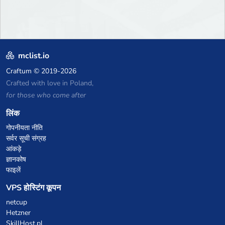
mclist.io
Craftum
© 2019-2026
Crafted with love in Poland,
for those who come after
लिंक
गोपनीयता नीति
सर्वर सूची संग्रह
आंकड़े
ज्ञानकोष
फाइलें
VPS होस्टिंग कूपन
netcup
Hetzner
SkillHost.pl