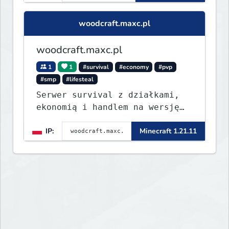
woodcraft.maxc.pl
woodcraft.maxc.pl
1
1
#survival
#economy
#pvp
#smp
#lifesteal
Serwer survival z działkami,
ekonomią i handlem na wersję
1.8 - 26.1.1. Rekru ON
IP:
Minecraft 1.21.11