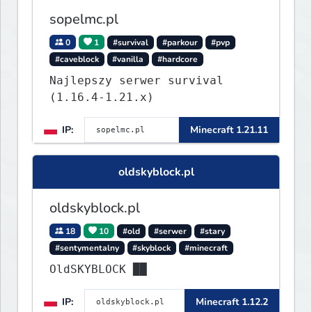
sopelmc.pl
0
1
#survival
#parkour
#pvp
#caveblock
#vanilla
#hardcore
Najlepszy serwer survival
(1.16.4-1.21.x)
IP:
Minecraft 1.21.11
oldskyblock.pl
oldskyblock.pl
18
10
#old
#serwer
#stary
#sentymentalny
#skyblock
#minecraft
OldSKYBLOCK ██
IP:
Minecraft 1.12.2