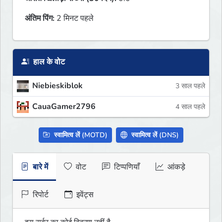
अंतिम पिंग:
2 मिनट पहले
हाल के वोट
Niebieskiblok
3 साल पहले
CauaGamer2796
4 साल पहले
स्वामित्व लें (MOTD)
स्वामित्व लें (DNS)
बारे में
वोट
टिप्पणियाँ
आंकड़े
रिपोर्ट
इवेंट्स