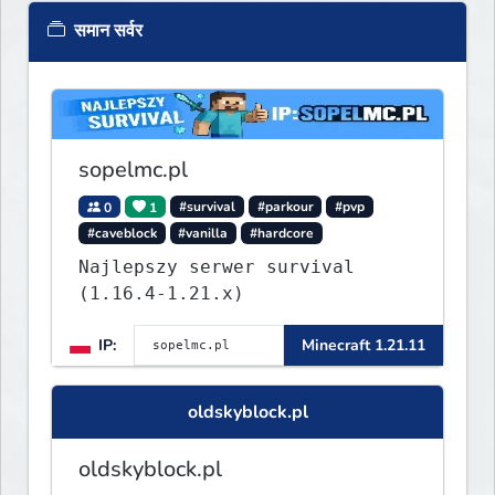
समान सर्वर
sopelmc.pl
0
1
#survival
#parkour
#pvp
#caveblock
#vanilla
#hardcore
Najlepszy serwer survival
(1.16.4-1.21.x)
IP:
Minecraft 1.21.11
oldskyblock.pl
oldskyblock.pl