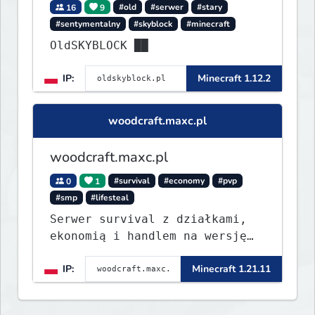
16
9
#old
#serwer
#stary
#sentymentalny
#skyblock
#minecraft
OldSKYBLOCK ██
IP:
Minecraft 1.12.2
woodcraft.maxc.pl
woodcraft.maxc.pl
0
1
#survival
#economy
#pvp
#smp
#lifesteal
Serwer survival z działkami,
ekonomią i handlem na wersję
1.8 - 26.1.1. Rekru ON
IP:
Minecraft 1.21.11