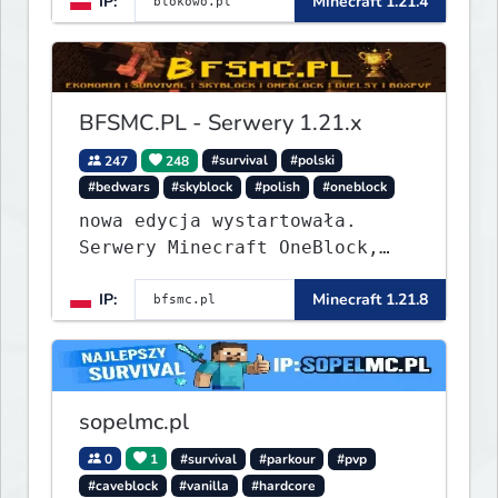
IP:
Minecraft 1.21.4
BFSMC.PL - Serwery 1.21.x
247
248
#survival
#polski
#bedwars
#skyblock
#polish
#oneblock
nowa edycja wystartowała.
Serwery Minecraft OneBlock,
Survival, SkyBlock, Duels,
IP:
Minecraft 1.21.8
RealLife, PVP, BedWars, kitpvp
sopelmc.pl
0
1
#survival
#parkour
#pvp
#caveblock
#vanilla
#hardcore