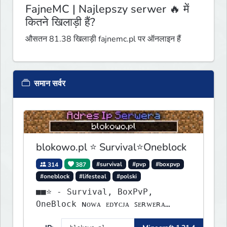
FajneMC | Najlepszy serwer 🔥 में
कितने खिलाड़ी हैं?
औसतन 81.38 खिलाड़ी fajnemc.pl पर ऑनलाइन हैं
समान सर्वर
blokowo.pl ⭐ Survival⭐Oneblock
314
387
#survival
#pvp
#boxpvp
#oneblock
#lifesteal
#polski
■■⭐ - Survival, BoxPvP,
OneBlock ɴᴏᴡᴀ ᴇᴅʏᴄᴊᴀ ꜱᴇʀᴡᴇʀᴀ
ᴡʏꜱᴛᴀʀᴛᴏᴡᴀʟᴀ!