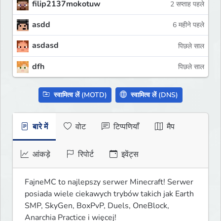
filip2137mokotuw
2 सप्ताह पहले
asdd
6 महीने पहले
asdasd
पिछले साल
dfh
पिछले साल
स्वामित्व लें (MOTD)
स्वामित्व लें (DNS)
बारे में
वोट
टिप्पणियाँ
मैप
आंकड़े
रिपोर्ट
इवेंट्स
FajneMC to najlepszy serwer Minecraft! Serwer 
posiada wiele ciekawych trybów takich jak Earth 
SMP, SkyGen, BoxPvP, Duels, OneBlock, 
Anarchia Practice i więcej!