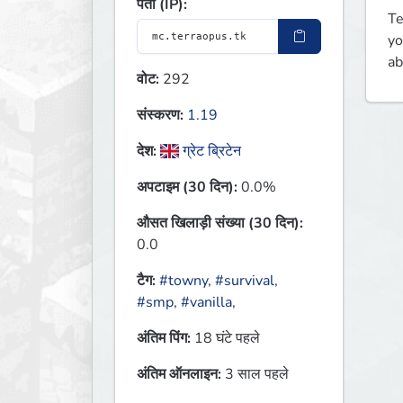
पता (IP):
Te
yo
ab
वोट:
292
संस्करण:
1.19
देश:
ग्रेट ब्रिटेन
अपटाइम (30 दिन):
0.0%
औसत खिलाड़ी संख्या (30 दिन):
0.0
टैग:
#towny
,
#survival
,
#smp
,
#vanilla
,
अंतिम पिंग:
18 घंटे पहले
अंतिम ऑनलाइन:
3 साल पहले