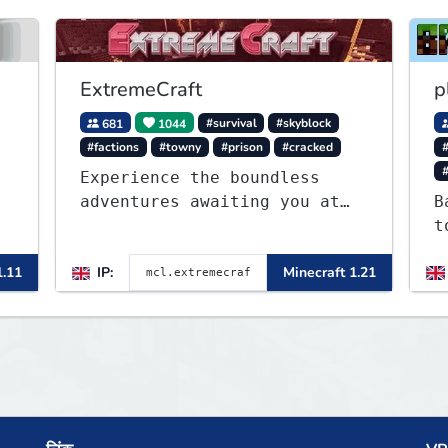
ExtremeCraft
p
681
1044
#survival
#skyblock
#factions
#towny
#prison
#cracked
Experience the boundless
adventures awaiting you at
B
ExtremeCraft.net! Embark on
t
a journey through a plethora
F
1.11
IP:
Minecraft 1.21
of exhilarating game modes,
blending both timeless
classics and innovative new
experiences seamlessly.