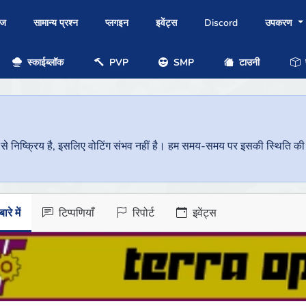
ोज
सामान्य प्रश्न
प्लगइन
इवेंट्स
Discord
उपकरण
स्काईब्लॉक
PVP
SMP
टाउनी
प
निष्क्रिय है, इसलिए वोटिंग संभव नहीं है। हम समय-समय पर इसकी स्थिति की जां
ारे में
टिप्पणियाँ
रिपोर्ट
इवेंट्स