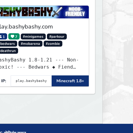
lay.bashybashy.com
1
7
#minigames
#parkour
#bedwars
#mobarena
#zombie
#deathrun
ashyBashy 1.8-1.21 --- Non-
oxic! --- Bedwars ◆ Fiend
ight ◆ Assault Course
IP:
Minecraft 1.8+