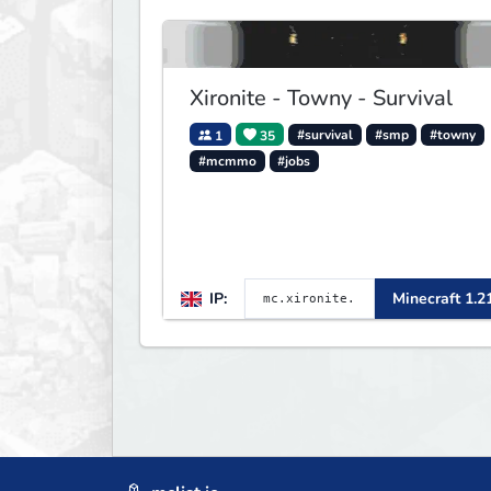
Xironite - Towny - Survival
1
35
#survival
#smp
#towny
#mcmmo
#jobs
IP:
Minecraft 1.2