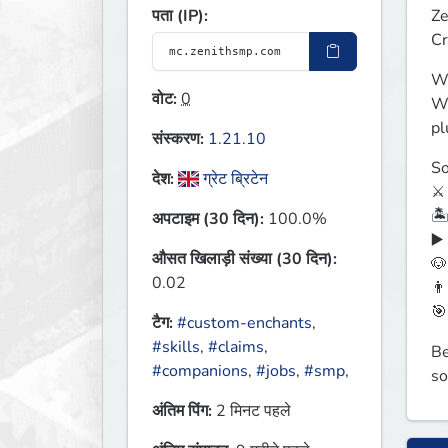
Ze
पता (IP):
Cr
We
वोट:
0
We
pl
संस्करण:
1.21.10
So
देश:
ग्रेट ब्रिटेन
⚔️
🏝
अपटाइम (30 दिन):
100.0%
▶️
औसत खिलाड़ी संख्या (30 दिन):
🐶
0.02
👨
🎯
टैग:
#custom-enchants
,
#skills
,
#claims
,
Be
#companions
,
#jobs
,
#smp
,
so
अंतिम पिंग:
2 मिनट पहले