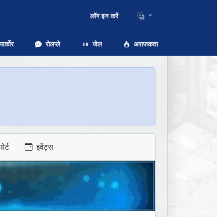
लॉग इन करें
ार्कोर
रोलप्ले
जेल
अराजकता
ोर्ट
इवेंट्स