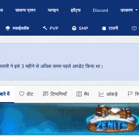
ोज
सामान्य प्रश्न
प्लगइन
इवेंट्स
Discord
उपकरण
स्काईब्लॉक
PVP
SMP
टाउनी
प
ै
वर स्वामी ने इसे 3 महीने से अधिक समय पहले अपडेट किया था।
ारे में
वोट
टिप्पणियाँ
मैप
आंकड़े
रिप