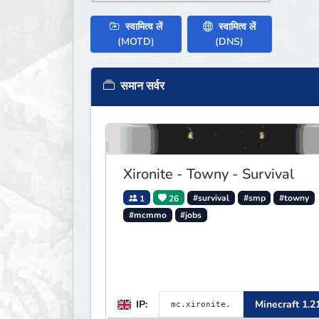
स्वामित्व लें
स्वामित्व लें
(MOTD)
(DNS)
समान सर्वर
Xironite - Towny - Survival
1
26
#survival
#smp
#towny
#mcmmo
#jobs
IP:
Minecraft 1.2