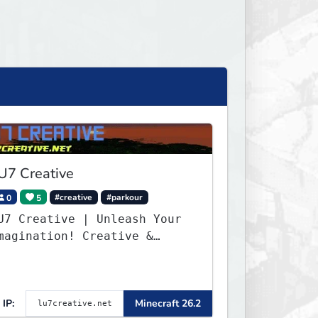
U7 Creative
0
5
#creative
#parkour
U7 Creative | Unleash Your
magination! Creative &
arkour - 1.16 - 26.2
IP:
Minecraft 26.2